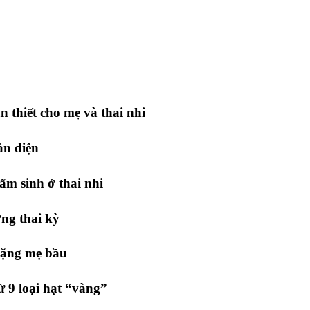
 thiết cho mẹ và thai nhi
àn diện
ẩm sinh ở thai nhi
ng thai kỳ
nặng mẹ bầu
ừ 9 loại hạt “vàng”