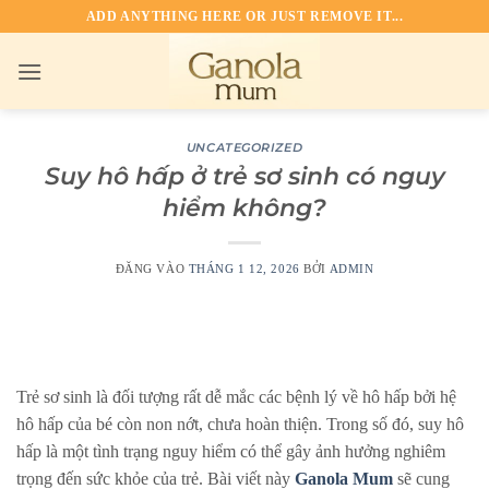
Bỏ
ADD ANYTHING HERE OR JUST REMOVE IT...
qua
nội
dung
UNCATEGORIZED
Suy hô hấp ở trẻ sơ sinh có nguy
hiểm không?
ĐĂNG VÀO
THÁNG 1 12, 2026
BỞI
ADMIN
Trẻ sơ sinh là đối tượng rất dễ mắc các bệnh lý về hô hấp bởi hệ
hô hấp của bé còn non nớt, chưa hoàn thiện. Trong số đó, suy hô
hấp là một tình trạng nguy hiểm có thể gây ảnh hưởng nghiêm
trọng đến sức khỏe của trẻ. Bài viết này
Ganola Mum
sẽ cung