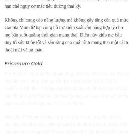
hạn chế nguy cơ mắc tiểu đường thai kỳ.
Không chỉ cung cấp năng lượng mà không gây tăng cân quá mức,
Ganola Mum từ hạt cũng hỗ trợ kiểm soát cân nặng hợp lý cho
mẹ bầu suốt quãng thời gian mang thai. Điều này giúp mẹ bầu
duy trì sức khỏe tốt và sẵn sàng cho quá trình mang thai một cách
thoải mái và an toàn.
Frisomum Gold
Frisomum Gold là sự lựa chọn tối ưu cho sức khỏe của mẹ bầu và
thai nhi với những thành phần quan trọng như DHA, ARA,
Lutein và Choline. Những chất này không chỉ hỗ trợ phát triển trí
não, thị lực và nhận thức của thai nhi mà còn tăng cường hệ miễn
dịch và sức đề kháng của cả mẹ và em bé.
Đặc biệt, Frisomum Gold cung cấp đầy đủ các loại vitamin và
khoáng chất thiết yếu, giúp bổ sung dinh dưỡng cho thai kỳ, đảm
bảo mẹ và bé nhận được những dưỡng chất cần thiết để phát triển