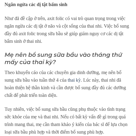
Ngăn ngừa các dị tật bẩm sinh
Như đã đề cập ở trên, axit folic có vai trò quan trọng trong việc
ngăn ngừa các dị tật ở não và cột sống của thai nhi. Việc bổ sung
đầy đủ axit folic trong sữa bầu sẽ giúp giảm nguy cơ các dị tật
bẩm sinh ở thai nhi.
Mẹ nên bổ sung sữa bầu vào tháng thứ
mấy của thai kỳ?
Theo khuyến cáo của các chuyên gia dinh dưỡng, mẹ nên bổ
sung sữa bầu vào tuần thứ 4 của
thai kỳ
. Lúc này, thai nhi đã
hoàn thiện hệ thần kinh và cần được bổ sung đầy đủ các dưỡng
chất để phát triển toàn diện.
Tuy nhiên, việc bổ sung sữa bầu cũng phụ thuộc vào tình trạng
sức khỏe của mẹ và thai nhi. Nếu có bất kỳ vấn đề gì trong quá
trình mang thai, mẹ cần tham khảo ý kiến của bác sĩ để lựa chọn
loại sữa bầu phù hợp và thời điểm bổ sung phù hợp.