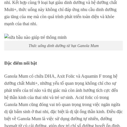
nhi. Kết hợp cùng 9 loại hạt giàu dinh dưỡng và hệ dưỡng chất
Multi+, thức uống này không chỉ đáp ứng nhu cầu dinh dưỡng
gia tăng của mẹ mà còn quá trình phát triển toàn diện và khỏe
mạnh của thai nhi.
Thức uống dinh dưỡng từ hạt Ganola Mum
Đặc điểm nổi bật
Ganola Mum có chứa DHA, Axit Folic và Aquamin F trong hệ
dưỡng chất Multi+, những yếu tố quan trọng không chỉ cho sự
phát triển của trí não và thị giác mà còn ảnh hưởng tích cực đến
hệ thần kinh của thai nhi và trẻ sơ sinh. Acid folic có trong
Ganola Mum cũng đóng vai trò quan trọng trong việc ngăn ngừa
dị tật bẩm sinh ở thai nhi, đặc biệt là dị tật ống thần kinh. Điều đặc
biệt về Ganola Mum là việc sử dụng đường tự nhiên, đường
Isomalt từ củ cải đường, giúp duy trì chỉ số đường huyết ổn định,