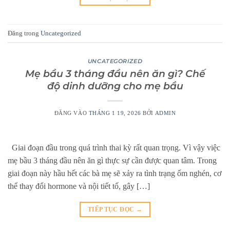
Đăng trong
Uncategorized
UNCATEGORIZED
Mẹ bầu 3 tháng đầu nên ăn gì? Chế
độ dinh dưỡng cho mẹ bầu
ĐĂNG VÀO
THÁNG 1 19, 2026
BỞI
ADMIN
Giai đoạn đầu trong quá trình thai kỳ rất quan trọng. Vì vậy việc
mẹ bầu 3 tháng đầu nên ăn gì thực sự cần được quan tâm. Trong
giai đoạn này hầu hết các bà mẹ sẽ xảy ra tình trạng ốm nghén, cơ
thể thay đổi hormone và nội tiết tố, gây […]
TIẾP TỤC ĐỌC
→