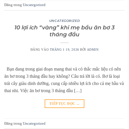
Đăng trong
Uncategorized
UNCATEGORIZED
10 lợi ích “vàng” khi mẹ bầu ăn bơ 3
tháng đầu
ĐĂNG VÀO
THÁNG 1 19, 2026
BỞI
ADMIN
Bạn đang trong giai đoạn mang thai và có thắc mắc liệu có nên
ăn bơ trong 3 tháng đầu hay không? Câu trả lời là có. Bơ là loại
trái cây giàu dinh dưỡng, cung cấp nhiều lợi ích cho cả mẹ bầu và
thai nhi. Việc ăn bơ trong 3 tháng đầu […]
TIẾP TỤC ĐỌC
→
Đăng trong
Uncategorized