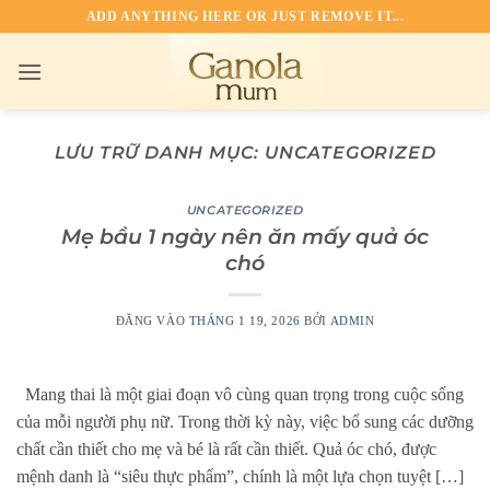
Bỏ
ADD ANYTHING HERE OR JUST REMOVE IT...
qua
nội
dung
LƯU TRỮ DANH MỤC:
UNCATEGORIZED
UNCATEGORIZED
Mẹ bầu 1 ngày nên ăn mấy quả óc
chó
ĐĂNG VÀO
THÁNG 1 19, 2026
BỞI
ADMIN
Mang thai là một giai đoạn vô cùng quan trọng trong cuộc sống
của mỗi người phụ nữ. Trong thời kỳ này, việc bổ sung các dưỡng
chất cần thiết cho mẹ và bé là rất cần thiết. Quả óc chó, được
mệnh danh là “siêu thực phẩm”, chính là một lựa chọn tuyệt […]