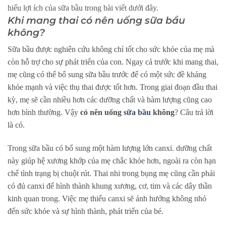
hiểu lợi ích của sữa bầu trong bài viết dưới đây.
Khi mang thai có nên uống sữa bầu
không?
Sữa bầu được nghiên cứu không chỉ tốt cho sức khỏe của mẹ mà
còn hỗ trợ cho sự phát triển của con. Ngay cả trước khi mang thai,
mẹ cũng có thể bổ sung sữa bầu trước để có một sức đề kháng
khỏe mạnh và việc thụ thai được tốt hơn. Trong giai đoạn đầu thai
kỳ, mẹ sẽ cần nhiều hơn các dưỡng chất và hàm lượng cũng cao
hơn bình thường. Vậy
có nên uống
sữa bầu
không
? Câu trả lời
là có.
Trong sữa bầu có bổ sung một hàm lượng lớn canxi. dưỡng chất
này giúp hệ xương khớp của mẹ chắc khỏe hơn, ngoài ra còn hạn
chế tình trạng bị chuột rút. Thai nhi trong bụng mẹ cũng cần phải
có đủ canxi để hình thành khung xương, cơ, tim và các dây thần
kinh quan trong. Việc mẹ thiếu canxi sẽ ảnh hưởng không nhỏ
đến sức khỏe và sự hình thành, phát triển của bé.