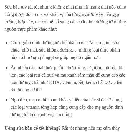
Sữa bầu tuy rất tốt nhưng không phải phụ nữ mang thai nào cũng
uống được do cơ địa và khẩu vị của từng người. Vậy nếu gặp
trường hợp này, mẹ có thể bổ sung các chất dinh dưỡng từ những
nguồn thực phẩm khác như:
Các nguồn dinh dưỡng từ chế phẩm của sữa bao gồm: sữa
chua, phô mai, sữa không đường,… những loại thực phẩm
này có hương vị ít ngọt sẽ giúp mẹ đỡ ngán hơn.
Ăn nhiều các loại thực phẩm như: trứng, cá, tôm, thịt bò, thịt
lợn, các loại rau củ quả và rau xanh sẫm màu để cung cấp các
loại dưỡng chất như DHA, vitamin, sắt, kẽm, chất xơ,…đều
rất tốt cho cơ thể.
Ngoài ra, mẹ có thể tham khảo ý kiến của bác sĩ để sử dụng
các loại vitamin tổng hợp cũng cung cấp cho mẹ nguồn dinh
dưỡng tốt bên cạnh việc ăn uống.
Uống sữa bầu có tốt không
? Rất tốt nhưng nếu mẹ cảm thấy