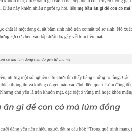
n khuôn mặt, được đánh giá cao là nét đẹp hiếm có. Truyền thống gán
. Điều này khiến nhiều người tự hỏi, liệu
mẹ bầu ăn gì để con có má
 chất là một dạng dị tật bẩm sinh nhỏ trên cơ mặt trẻ sơ sinh. Nó xuất
những sợi cơ chèn vào lớp dưới da, gây vết lõm trên mặt.
on có má lúm đồng tiền do gen từ cha mẹ
ền, nhưng một số nghiên cứu chưa tìm thấy bằng chứng rõ ràng. Các
 thiếu thông tin và không có gen nào xác định liên quan. Lúm đồng tiề
. Nhưng chủ yếu là trên khuôn mặt, đặc biệt ở vùng má hoặc khóe miện
 ăn gì để con có má lúm đồng
ười đáng yêu nên nhiều người đặt ra câu hỏi: “Trong quá trình mang t