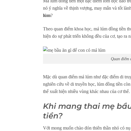
Má lúm đồng tiền một đặc điểm lõm độc đáo trê
nó ý nghĩa về thịnh vượng, may mắn và tốt lành
lúm
?
Theo quan điểm khoa học, má lúm đồng tiền thực
hiện do sự phát triển không đều của cơ, tạo ra 
Quan điểm c
Mặc dù quan điểm má lúm như đặc điểm di truy
nghiên cứu về di truyền học, lúm đồng tiền còn
thể xuất hiện nhiều vùng khác nhau của cơ thể
Khi mang thai mẹ bầu
tiền?
Với mong muốn chào đón thiên thần nhỏ có nụ c