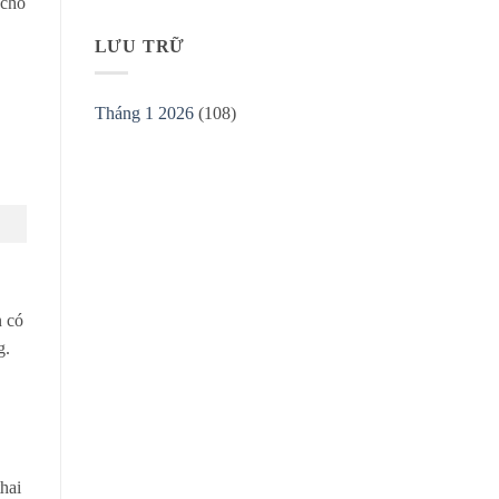
 cho
LƯU TRỮ
Tháng 1 2026
(108)
n có
g.
hai