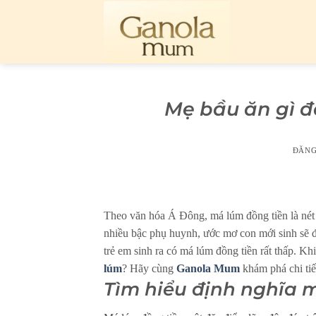
Bỏ
qua
nội
dung
Mẹ bầu ăn gì đ
ĐĂN
Theo văn hóa Á Đông, má lúm đồng tiền là nét 
nhiều bậc phụ huynh, ước mơ con mới sinh sẽ đ
trẻ em sinh ra có má lúm đồng tiền rất thấp. Kh
lúm
? Hãy cùng
Ganola Mum
khám phá chi tiế
Tìm hiểu định nghĩa 