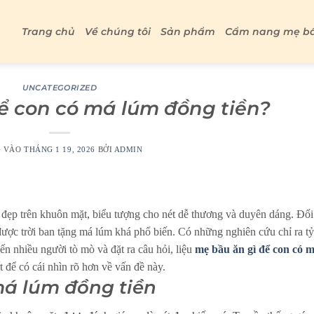
Trang chủ
Về chúng tôi
Sản phẩm
Cẩm nang mẹ b
UNCATEGORIZED
ể con có má lúm đồng tiền?
G VÀO
THÁNG 1 19, 2026
BỞI
ADMIN
đẹp trên khuôn mặt, biểu tượng cho nét dễ thương và duyên dáng. Đối
ược trời ban tặng má lúm khá phổ biến. Có những nghiên cứu chỉ ra tỷ
iến nhiều người tò mò và đặt ra câu hỏi, liệu
mẹ bầu ăn gì để con có 
t để có cái nhìn rõ hơn về vấn đề này.
má lúm đồng tiền