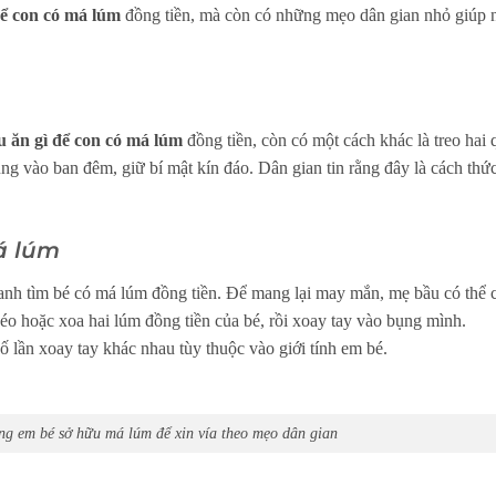
để con có má lúm
đồng tiền, mà còn có những mẹo dân gian nhỏ giúp 
 ăn gì để con có má lúm
đồng tiền, còn có một cách khác là treo hai 
ng vào ban đêm, giữ bí mật kín đáo. Dân gian tin rằng đây là cách thứ
á lúm
anh tìm bé có má lúm đồng tiền. Để mang lại may mắn, mẹ bầu có thể 
éo hoặc xoa hai lúm đồng tiền của bé, rồi xoay tay vào bụng mình.
 lần xoay tay khác nhau tùy thuộc vào giới tính em bé.
g em bé sở hữu má lúm để xin vía theo mẹo dân gian