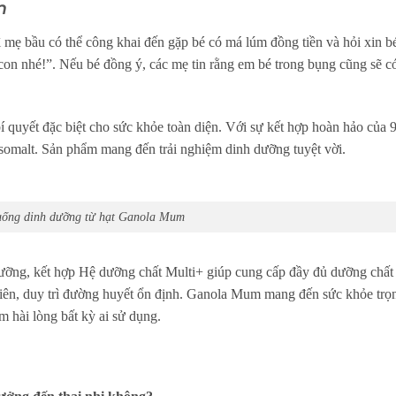
m
ì mẹ bầu có thể công khai đến gặp bé có má lúm đồng tiền và hỏi xin b
con nhé!”. Nếu bé đồng ý, các mẹ tin rằng em bé trong bụng cũng sẽ c
quyết đặc biệt cho sức khỏe toàn diện. Với sự kết hợp hoàn hảo của 
Isomalt. Sản phẩm mang đến trải nghiệm dinh dưỡng tuyệt vời.
uống dinh dưỡng từ hạt Ganola Mum
ưỡng, kết hợp Hệ dưỡng chất Multi+ giúp cung cấp đầy đủ dưỡng chất
hiên, duy trì đường huyết ổn định. Ganola Mum mang đến sức khỏe trọ
àm hài lòng bất kỳ ai sử dụng.