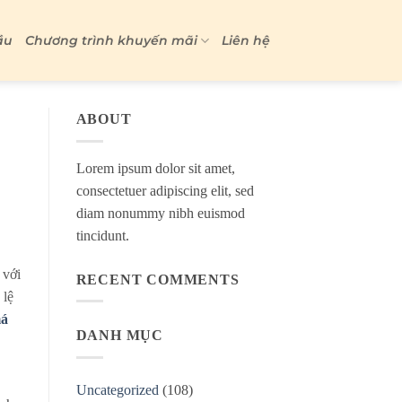
ầu
Chương trình khuyến mãi
Liên hệ
ABOUT
Lorem ipsum dolor sit amet,
consectetuer adipiscing elit, sed
diam nonummy nibh euismod
tincidunt.
 với
RECENT COMMENTS
 lệ
má
DANH MỤC
Uncategorized
(108)