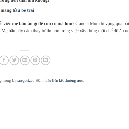
ưởng đến thai nhi không?
i mang
bầu bé trai
ề việc
mẹ bầu ăn gì để con có má lúm
? Ganola Mum hi vọng qua bài
iết. Mẹ bầu hãy cảm thấy tự tin hơn trong việc xây dựng một chế độ ăn u
ng trong
Uncategorized
. Đánh dấu
liên kết thường trực
.