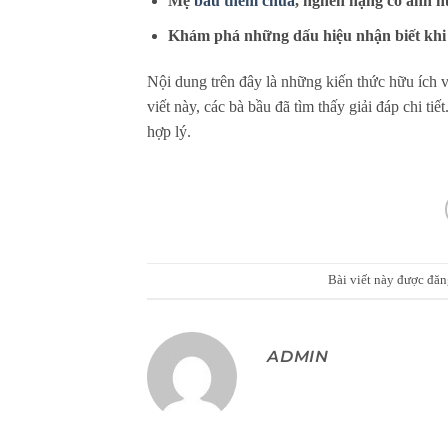
Mẹ
bầu thèm chua
, nghén nặng có ảnh h
Khám phá những dấu hiệu nhận biết kh
Nội dung trên đây là những kiến thức hữu ích v
viết này, các bà bầu đã tìm thấy giải đáp chi t
hợp lý.
Bài viết này được đă
ADMIN