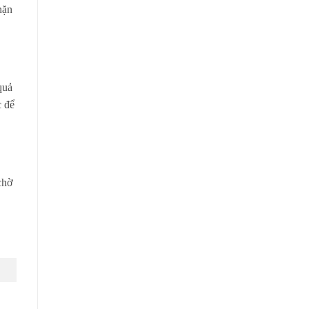
nặn
quả
c để
chờ