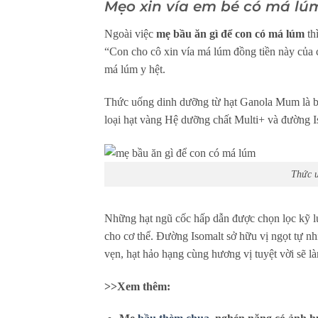
Mẹo xin vía em bé có má lú
Ngoài việc
mẹ bầu ăn gì để con có má lúm
th
“Con cho cô xin vía má lúm đồng tiền này của 
má lúm y hệt.
Thức uống dinh dưỡng từ hạt Ganola Mum là bí 
loại hạt vàng Hệ dưỡng chất Multi+ và đường 
Thức 
Những hạt ngũ cốc hấp dẫn được chọn lọc kỹ l
cho cơ thể. Đường Isomalt sở hữu vị ngọt tự n
vẹn, hạt hảo hạng cùng hương vị tuyệt vời sẽ l
>>Xem thêm: