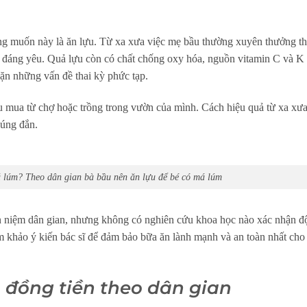
ong muốn này là ăn lựu. Từ xa xưa việc mẹ bầu thường xuyên thưởng t
ền đáng yêu. Quả lựu còn có chất chống oxy hóa, nguồn vitamin C và K
hặn những vấn đề thai kỳ phức tạp.
 mua từ chợ hoặc trồng trong vườn của mình. Cách hiệu quả từ xa xư
đúng đắn.
 lúm? Theo dân gian bà bầu nên ăn lựu để bé có má lúm
an niệm dân gian, nhưng không có nghiên cứu khoa học nào xác nhận đ
m khảo ý kiến bác sĩ để đảm bảo bữa ăn lành mạnh và an toàn nhất cho
 đồng tiền theo dân gian